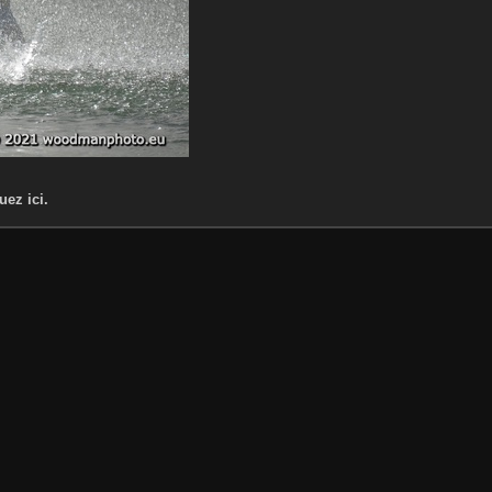
uez ici.