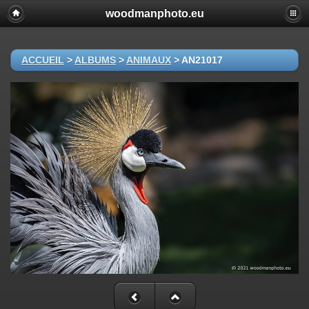
woodmanphoto.eu
ACCUEIL
>
ALBUMS
>
ANIMAUX
>
AN21017