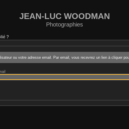
JEAN-LUC WOODMAN
Photographies
lié ?
ilisateur ou votre adresse email. Par email, vous recevrez un lien à cliquer p
mail